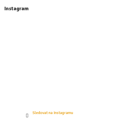
á
Instagram
p
a
t
í
Sledovat na Instagramu