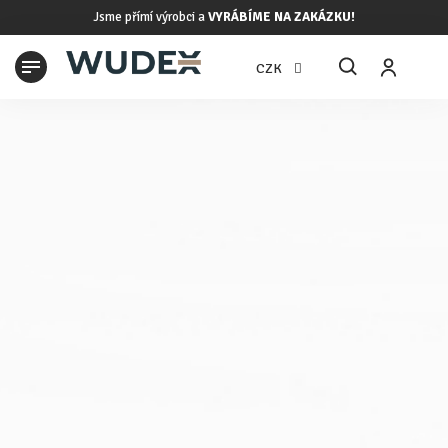
Přejít
Jsme přímí výrobci a
VYRÁBÍME NA ZAKÁZKU!
na
obsah
N
CZK
K