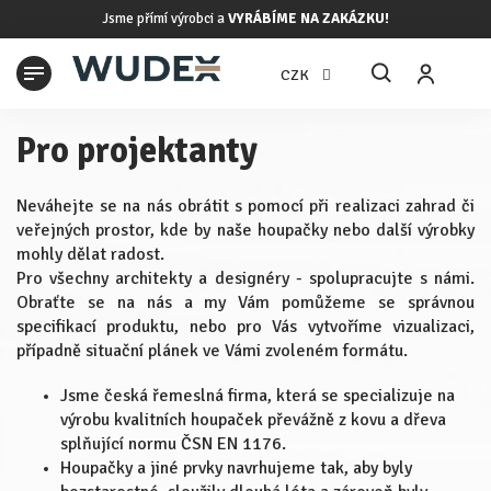
Přejít
Jsme přímí výrobci a
VYRÁBÍME NA ZAKÁZKU!
na
obsah
N
CZK
K
Pro projektanty
Neváhejte se na nás obrátit s pomocí při realizaci zahrad či
veřejných prostor, kde by naše houpačky nebo další výrobky
mohly dělat radost.
Pro
všechny
architekty a designéry - spolupracujte s námi.
Obraťte se na nás a my Vám pomůžeme se správnou
specifikací produktu, nebo pro Vás vytvoříme vizualizaci,
případně situační plánek ve Vámi zvoleném formátu.
Jsme česká řemeslná firma, která se specializuje na
výrobu kvalitních houpaček převážně z kovu a dřeva
splňující normu ČSN EN 1176.
Houpačky a jiné prvky navrhujeme tak, aby byly