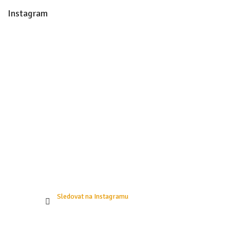
á
Instagram
p
a
t
í
Sledovat na Instagramu