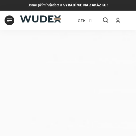
Přejít
Jsme přímí výrobci a
VYRÁBÍME NA ZAKÁZKU!
na
obsah
N
CZK
K