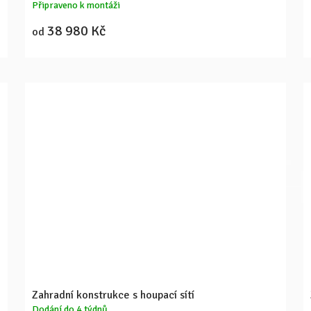
křeslem
Připraveno k montáži
38 980 Kč
od
Zahradní konstrukce s houpací sítí
Dodání do 4 týdnů