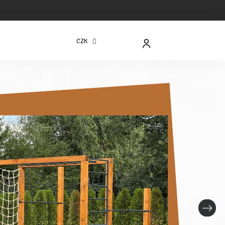
CZK
NÁKUPNÍ
KOŠÍK
Následují