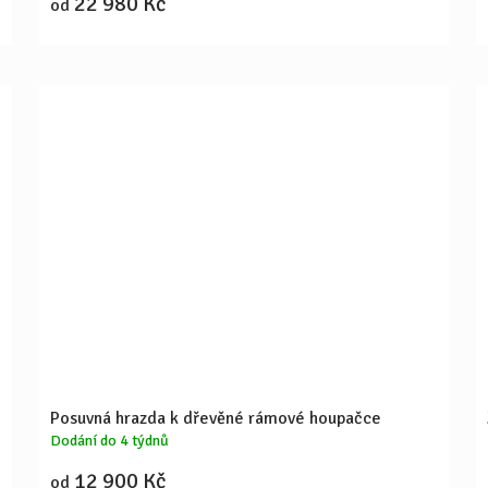
22 980 Kč
od
Posuvná hrazda k dřevěné rámové houpačce
Dodání do 4 týdnů
12 900 Kč
od