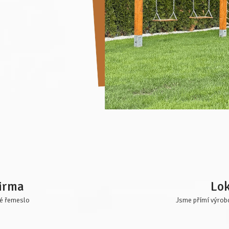
irma
Lok
vé řemeslo
Jsme přímí výrobc