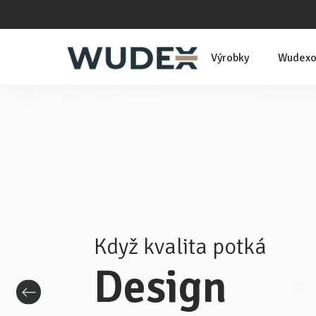
Přejít
na
obsah
Výrobky
Wudexo
Když kvalita potká
Design
Předchozí