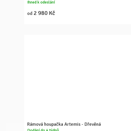
Ihned k odeslání
2 980 Kč
od
Rámová houpačka Artemis - Dřevěná
Dodání do 4 týdnů