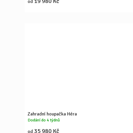
19 980 Kč
od
Zahradní houpačka Héra
Dodání do 4 týdnů
35 980 Kč
od