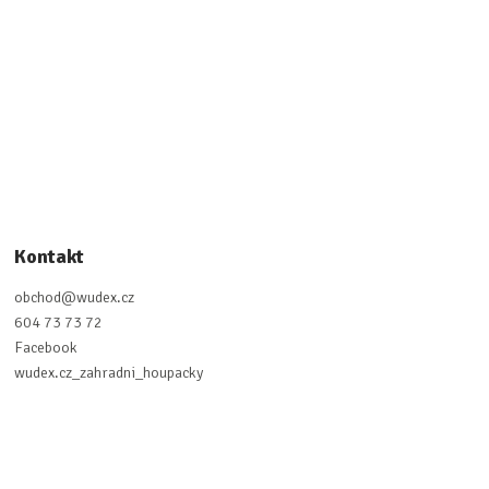
Kontakt
obchod
@
wudex.cz
604 73 73 72
Facebook
wudex.cz_zahradni_houpacky