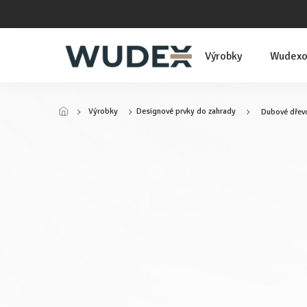
Přejít
na
obsah
Výrobky
Wudexo
Výrobky
Designové prvky do zahrady
Dubové dřev