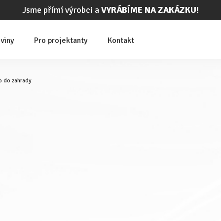
Jsme přímí výrobci a
VYRÁBÍME NA ZAKÁZKU!
viny
Pro projektanty
Kontakt
o do zahrady