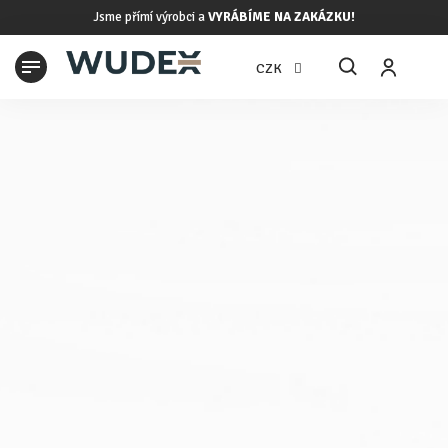
Přejít
Jsme přímí výrobci a
VYRÁBÍME NA ZAKÁZKU!
na
obsah
N
CZK
K