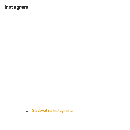
á
Instagram
p
a
t
í
Sledovat na Instagramu