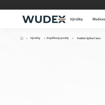
Přejít
na
obsah
Výrobky
Wudexo
Výrobky
Doplňkový prodej
Kvalitní šplhací lano