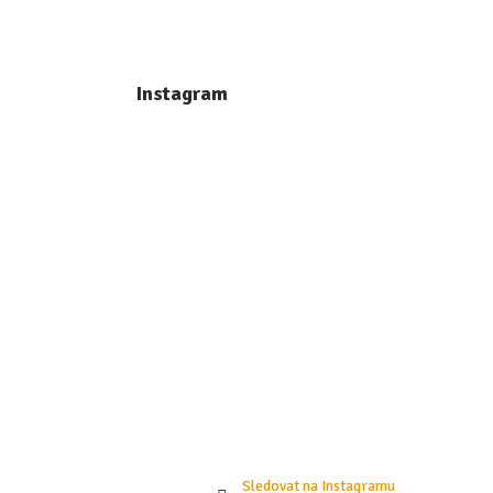
Z
á
p
Instagram
a
t
í
Sledovat na Instagramu