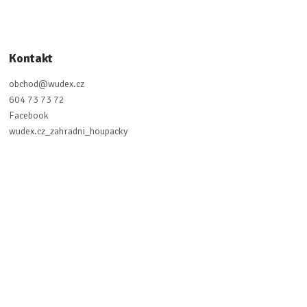
Kontakt
obchod
@
wudex.cz
604 73 73 72
Facebook
wudex.cz_zahradni_houpacky