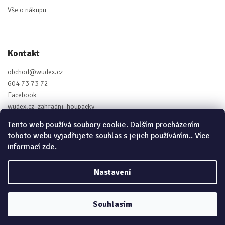
Vše o nákupu
Kontakt
obchod
@
wudex.cz
604 73 73 72
Facebook
wudex.cz_zahradni_houpacky
Tento web používá soubory cookie. Dalším procházením
tohoto webu vyjadřujete souhlas s jejich používáním.. Více
informací
zde
.
Vytvořil Shoptet
Nastavení
Copyright 2026
Wudex.cz - Zahradní houpačky
. Všechna práva
vyhrazena.
Souhlasím
Grafický návrh vytvořil a nakódoval
Shoptak.cz