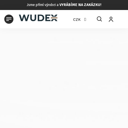
Přejít
Jsme přímí výrobci a
VYRÁBÍME NA ZAKÁZKU!
na
obsah
N
CZK
K