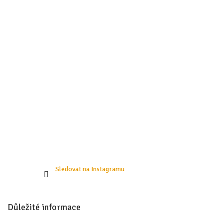
a
t
í
Sledovat na Instagramu
Důležité informace