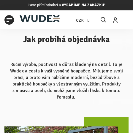
Přejít
Jsme přímí výrobci a
VYRÁBÍME NA ZAKÁZKU!
na
obsah
N
CZK
K
Jak probíhá objednávka
Ruční výroba, poctivost a důraz kladený na detail. To je
Wudex a cesta k vaší vysněné houpačce. Milujeme svoji
práci, a proto vám nabízíme moderní, bezúdržbové a
praktické houpačky s všestranným využitím. Produkty
z masivu a oceli, do nichž jsme vložili lásku k tomuto
řemeslu.