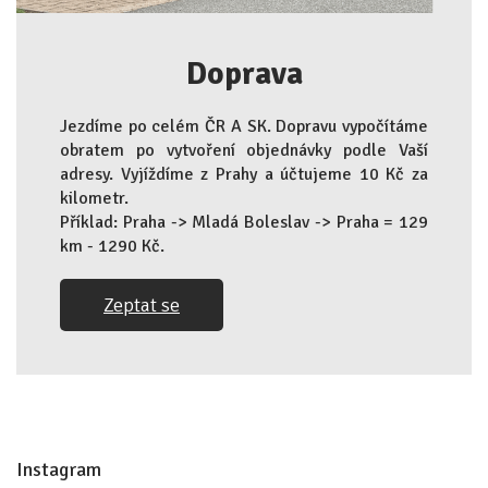
Doprava
Jezdíme po celém ČR A SK. Dopravu vypočítáme
obratem po vytvoření objednávky podle Vaší
adresy. Vyjíždíme z Prahy a účtujeme 10 Kč za
kilometr.
Příklad: Praha -> Mladá Boleslav -> Praha = 129
km - 1290 Kč.
Zeptat se
Z
á
Instagram
p