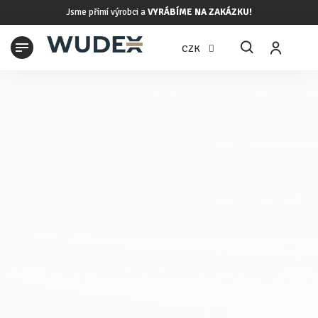
Přejít
Jsme přímí výrobci a
VYRÁBÍME NA ZAKÁZKU!
na
obsah
N
CZK
K