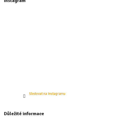
Instagram
p
a
t
í
Sledovat na Instagramu
Důležité informace