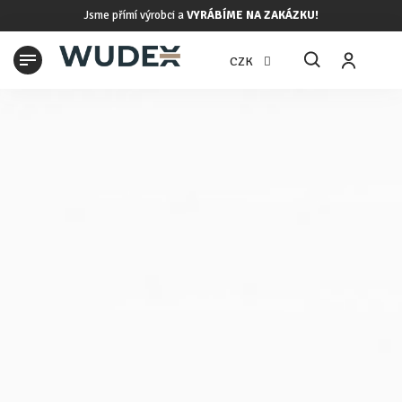
Přejít
Jsme přímí výrobci a
VYRÁBÍME NA ZAKÁZKU!
na
obsah
N
CZK
K