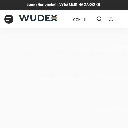
Přejít
Jsme přímí výrobci a
VYRÁBÍME NA ZAKÁZKU!
na
obsah
N
CZK
K