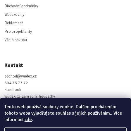
Obchodní podmínky
Wudexoviny
Reklamace
Pro projektanty
Vše o nákupu
Kontakt
obchod
@
wudex.cz
604 73 73 72
Facebook
wudex.cz_zahradni_houpacky
Tento web používá soubory cookie. Dalším procházením
tohoto webu vyjadřujete souhlas s jejich používáním.. Více
informací
zde
.
Vytvořil Shoptet