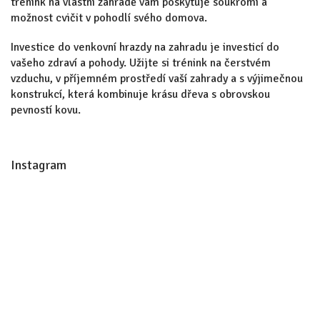
trénink na vlastní zahradě vám poskytuje soukromí a
možnost cvičit v pohodlí svého domova.
Investice do venkovní hrazdy na zahradu je investicí do
vašeho zdraví a pohody. Užijte si trénink na čerstvém
vzduchu, v příjemném prostředí vaší zahrady a s výjimečnou
konstrukcí, která kombinuje krásu dřeva s obrovskou
pevností kovu.
Z
á
Instagram
p
a
t
í