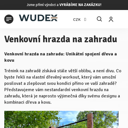
Přejít
Jsme přímí výrobci a
VYRÁBÍME NA ZAKÁZKU!
na
obsah
N
CZK
K
Venkovní hrazda na zahradu
Venkovní hrazda na zahradu: Unikátní spojení dřeva a
kovu
Trénink na zahradě získává stále větší oblibu, a není divu. Co
byste řekli na vlastní dřevěný workout, který vám umožní
posilovat a zlepšovat svou kondici přímo ve vaší zahradě?
Představujeme vám nestandardní venkovní hrazdu na
zahradu, která je naprosto výjimečná díky svému designu a
kombinaci dřeva a kovu.