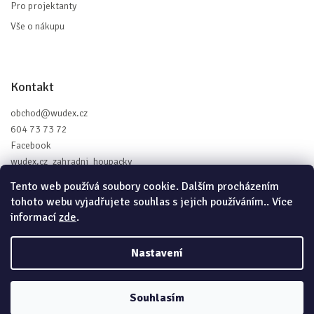
Pro projektanty
Vše o nákupu
Kontakt
obchod
@
wudex.cz
604 73 73 72
Facebook
wudex.cz_zahradni_houpacky
Tento web používá soubory cookie. Dalším procházením
tohoto webu vyjadřujete souhlas s jejich používáním.. Více
informací
zde
.
Vytvořil Shoptet
Nastavení
Copyright 2026
Wudex.cz - Zahradní houpačky
. Všechna práva
vyhrazena.
Souhlasím
Grafický návrh vytvořil a nakódoval
Shoptak.cz