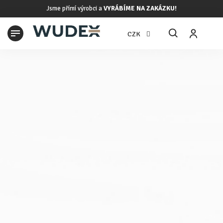
Přejít
Jsme přímí výrobci a
VYRÁBÍME NA ZAKÁZKU!
na
obsah
N
CZK
K