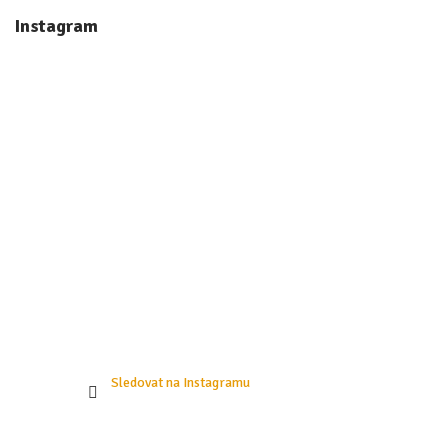
á
Instagram
p
a
t
í
Sledovat na Instagramu