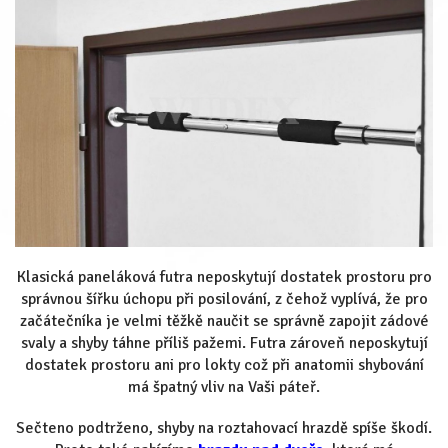
Klasická paneláková futra neposkytují dostatek prostoru pro
správnou šířku úchopu při posilování, z čehož vyplívá, že pro
začátečníka je velmi těžkě naučit se správně zapojit zádové
svaly a shyby táhne příliš pažemi. Futra zároveň neposkytují
dostatek prostoru ani pro lokty což při anatomii shybování
má špatný vliv na Vaši páteř.
Sečteno podtrženo, shyby na roztahovací hrazdě spíše škodí.