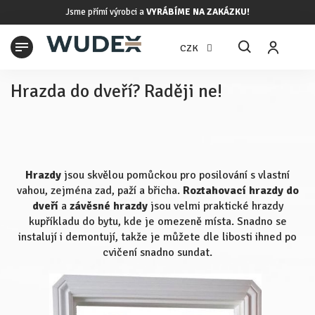
Přejít
Jsme přímí výrobci a
VYRÁBÍME NA ZAKÁZKU!
na
obsah
N
CZK
K
Hrazda do dveří? Raději ne!
Hrazdy
jsou skvělou pomůckou pro posilování s vlastní
vahou, zejména zad, paží a břicha.
Roztahovací hrazdy do
dveří
a
závěsné hrazdy
jsou velmi praktické hrazdy
kupříkladu do bytu, kde je omezeně místa. Snadno se
instalují i demontují, takže je můžete dle libosti ihned po
cvičení snadno sundat.