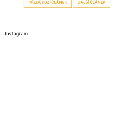
PŘEDCHOZÍ ČLÁNEK
DALŠÍ ČLÁNEK
Z
á
Instagram
p
a
t
í