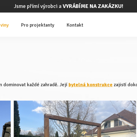
Jsme přímí výrobci a
VYRÁBÍME NA ZAKÁZKU!
viny
Pro projektanty
Kontakt
m dominovat každé zahradě. Její
bytelná konstrukce
zajistí dok