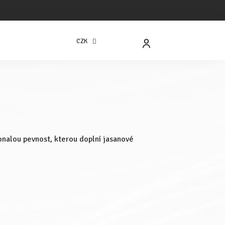
CZK
NÁKUPNÍ
KOŠÍK
onalou pevnost, kterou doplní jasanové