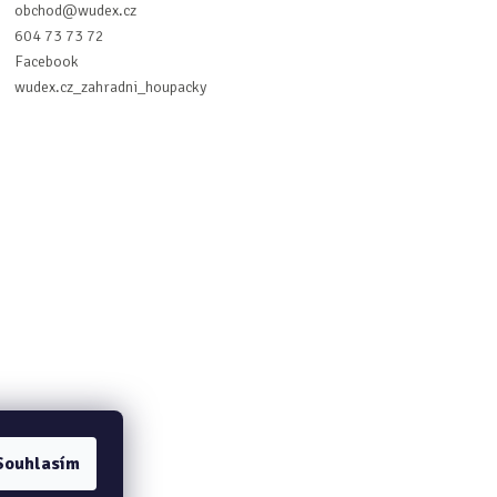
obchod
@
wudex.cz
604 73 73 72
Facebook
wudex.cz_zahradni_houpacky
Souhlasím