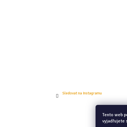
t
í
Sledovat na Instagramu
Tento web p
vyjadřujete 