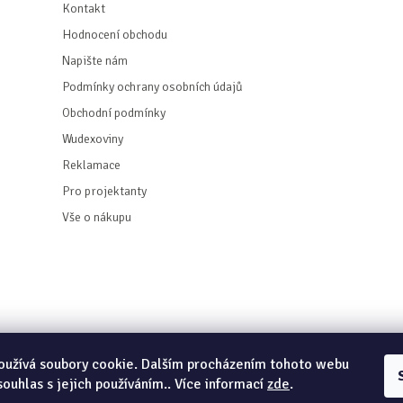
Kontakt
Hodnocení obchodu
Napište nám
Podmínky ochrany osobních údajů
Obchodní podmínky
Wudexoviny
Reklamace
Pro projektanty
Vše o nákupu
oužívá soubory cookie. Dalším procházením tohoto webu
Copyright 2026
Wudex.cz - Zahradní houpačky
. Všechna práva vyhrazena.
souhlas s jejich používáním.. Více informací
zde
.
Grafický návrh vytvořil a nakódoval
Shoptak.cz