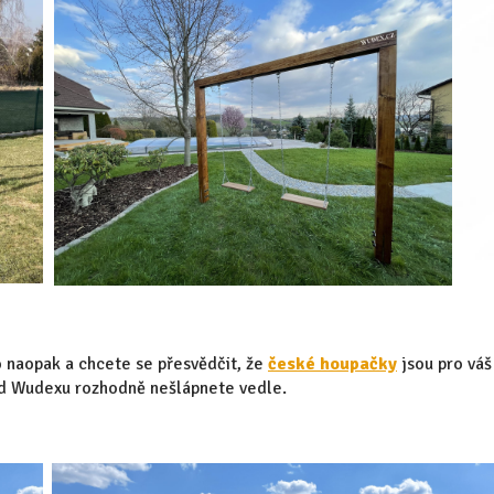
 naopak a chcete se přesvědčit, že
české houpačky
jsou pro váš
 od Wudexu rozhodně nešlápnete vedle.