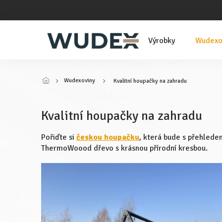
Přejít
na
obsah
Výrobky
Wudexo
Wudexoviny
Kvalitní houpačky na zahradu
Kvalitní houpačky na zahradu
Pořiďte si
českou houpačku
, která bude s přehlede
ThermoWoood dřevo s krásnou přírodní kresbou.