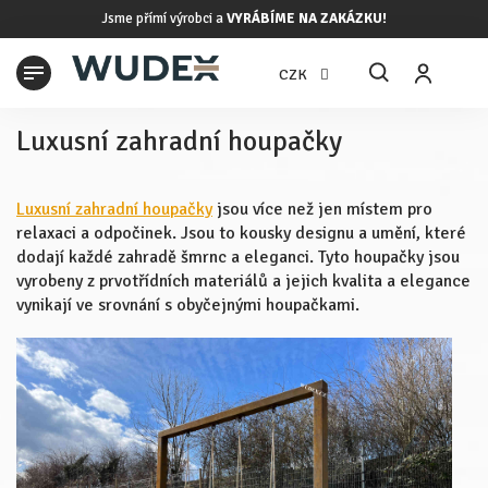
Přejít
Jsme přímí výrobci a
VYRÁBÍME NA ZAKÁZKU!
na
obsah
N
CZK
K
Luxusní zahradní houpačky
Luxusní zahradní houpačky
jsou více než jen místem pro
relaxaci a odpočinek. Jsou to kousky designu a umění, které
dodají každé zahradě šmrnc a eleganci. Tyto houpačky jsou
vyrobeny z prvotřídních materiálů a jejich kvalita a elegance
vynikají ve srovnání s obyčejnými houpačkami.