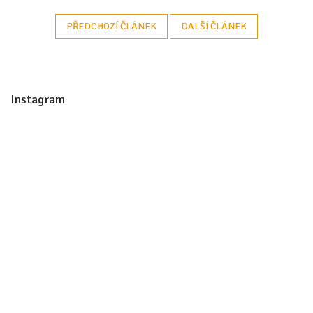
PŘEDCHOZÍ ČLÁNEK
DALŠÍ ČLÁNEK
Z
á
Instagram
p
a
t
í