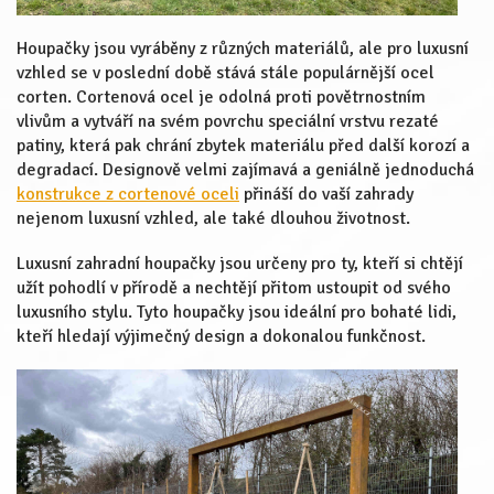
Houpačky jsou vyráběny z různých materiálů, ale pro luxusní
vzhled se v poslední době stává stále populárnější ocel
corten. Cortenová ocel je odolná proti povětrnostním
vlivům a vytváří na svém povrchu speciální vrstvu rezaté
patiny, která pak chrání zbytek materiálu před další korozí a
degradací. Designově velmi zajímavá a geniálně jednoduchá
konstrukce z cortenové oceli
přináší do vaší zahrady
nejenom luxusní vzhled, ale také dlouhou životnost.
Luxusní zahradní houpačky jsou určeny pro ty, kteří si chtějí
užít pohodlí v přírodě a nechtějí přitom ustoupit od svého
luxusního stylu. Tyto houpačky jsou ideální pro bohaté lidi,
kteří hledají výjimečný design a dokonalou funkčnost.