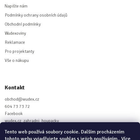
Napište nám
Podmínky ochrany osobních údajů
Obchodní podmínky
Wudexoviny
Reklamace
Pro projektanty
Vše o nákupu
Kontakt
obchod
@
wudex.cz
604 73 73 72
Facebook
wudex.cz_zahradni_houpacky
Tento web používá soubory cookie. Dalším procházením
tohoto webu vyjadřujete souhlas s jejich používáním.. Více