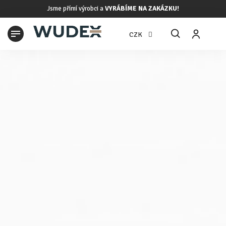
Přejít
Jsme přímí výrobci a
VYRÁBÍME NA ZAKÁZKU!
na
obsah
N
CZK
K