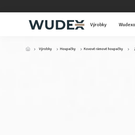
Přejít
na
obsah
Výrobky
Wudexo
Výrobky
Houpačky
Kovové rámové houpačky