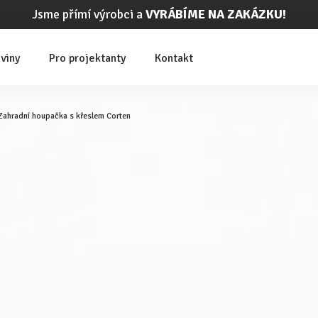
Jsme přímí výrobci a
VYRÁBÍME NA ZAKÁZKU!
viny
Pro projektanty
Kontakt
Zahradní houpačka s křeslem Corten