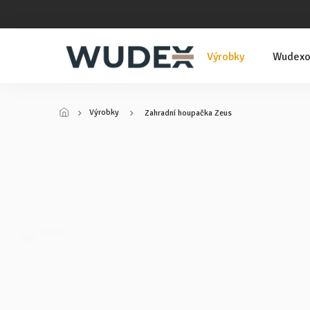
Přejít
na
obsah
Výrobky
Wudexo
Výrobky
Zahradní houpačka Zeus