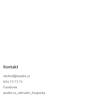
Kontakt
obchod
@
wudex.cz
604 73 73 72
Facebook
wudex.cz_zahradni_houpacky