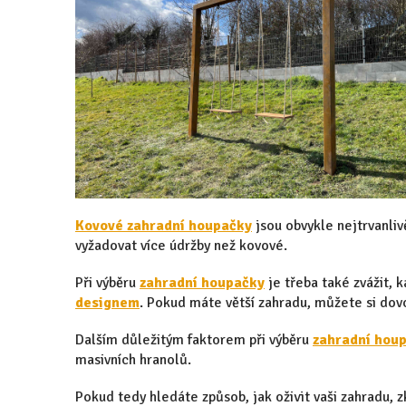
Kovové zahradní houpačky
jsou obvykle nejtrvanliv
vyžadovat více údržby než kovové.
Při výběru
zahradní houpačky
je třeba také zvážit,
designem
. Pokud máte větší zahradu, můžete si dov
Dalším důležitým faktorem při výběru
zahradní hou
masivních hranolů.
Pokud tedy hledáte způsob, jak oživit vaši zahradu, 