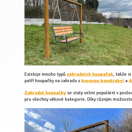
Existuje mnoho typů
zahradních houpaček
, takže s
patří houpačky na zahradu s
kovovou konstrukcí
a
d
Zahradní houpačky
se staly velmi populární v posle
pro všechny věkové kategorie. Díky různým možnost