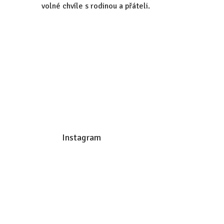
volné chvíle s rodinou a přáteli.
Z
á
p
Instagram
a
t
í