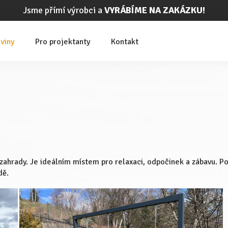
Jsme přímí výrobci a
VYRÁBÍME NA ZAKÁZKU!
viny
Pro projektanty
Kontakt
hrady. Je ideálním místem pro relaxaci, odpočinek a zábavu. Po
dě.