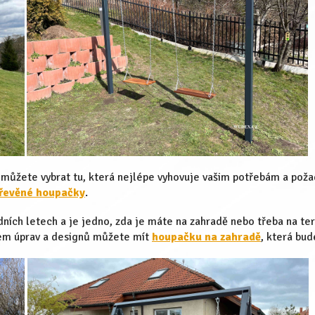
i můžete vybrat tu, která nejlépe vyhovuje vašim potřebám a pož
řevěné houpačky
.
dních letech a je jedno, zda je máte na zahradě nebo třeba na te
em úprav a designů můžete mít
houpačku na zahradě
, která bud