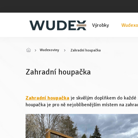
Přejít
na
obsah
Výrobky
Wudexo
Wudexoviny
Zahradní houpačka
Zahradní houpačka
Zahradní houpačka
je skvělým doplňkem do každé za
houpačka je pro ně nejoblíbenějším místem na zahra