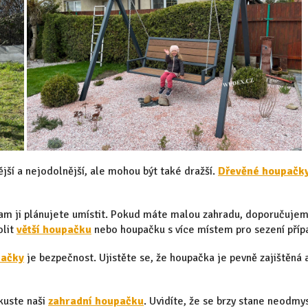
ější a nejodolnější, ale mohou být také dražší.
Dřevěné houpačk
 kam ji plánujete umístit. Pokud máte malou zahradu, doporučuj
olit
větší houpačku
nebo houpačku s více místem pro sezení přípa
pačky
je bezpečnost. Ujistěte se, že houpačka je pevně zajištěná a
zkuste naši
zahradní houpačku
. Uvidíte, že se brzy stane neodmy