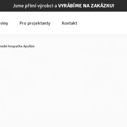
Jsme přímí výrobci a
VYRÁBÍME NA ZAKÁZKU!
viny
Pro projektanty
Kontakt
radní houpačka Apollón