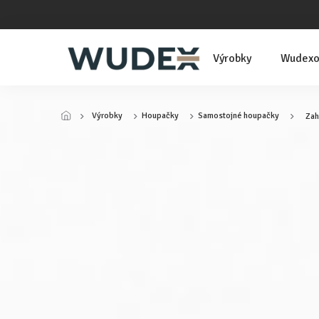
Přejít
na
obsah
Výrobky
Wudexo
Výrobky
Houpačky
Samostojné houpačky
Zah