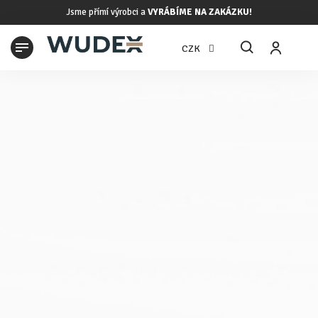
Přejít
Jsme přímí výrobci a
VYRÁBÍME NA ZAKÁZKU!
na
obsah
N
CZK
K