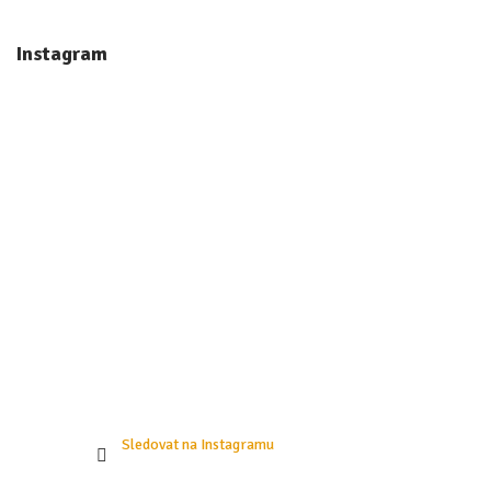
Z
á
Instagram
p
a
t
í
Sledovat na Instagramu