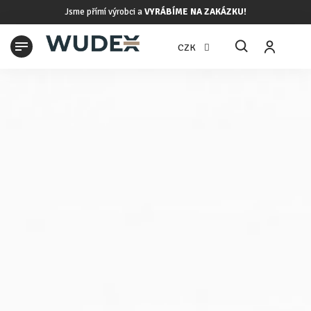
Přejít
Jsme přímí výrobci a
VYRÁBÍME NA ZAKÁZKU!
na
obsah
N
CZK
K