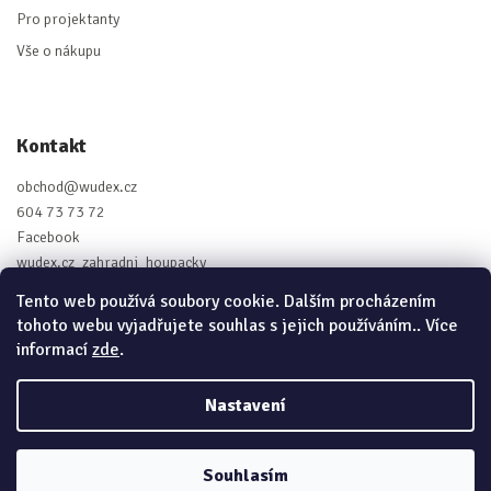
Pro projektanty
Vše o nákupu
Kontakt
obchod
@
wudex.cz
604 73 73 72
Facebook
wudex.cz_zahradni_houpacky
Tento web používá soubory cookie. Dalším procházením
tohoto webu vyjadřujete souhlas s jejich používáním.. Více
informací
zde
.
Vytvořil Shoptet
Nastavení
Copyright 2026
Wudex.cz - Zahradní houpačky
. Všechna práva
vyhrazena.
Souhlasím
Grafický návrh vytvořil a nakódoval
Shoptak.cz