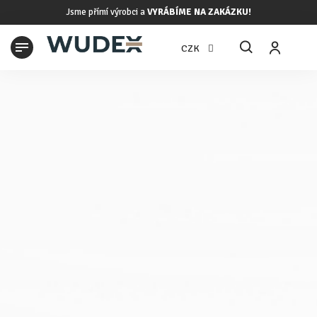
Přejít
Jsme přímí výrobci a
VYRÁBÍME NA ZAKÁZKU!
na
obsah
N
CZK
K